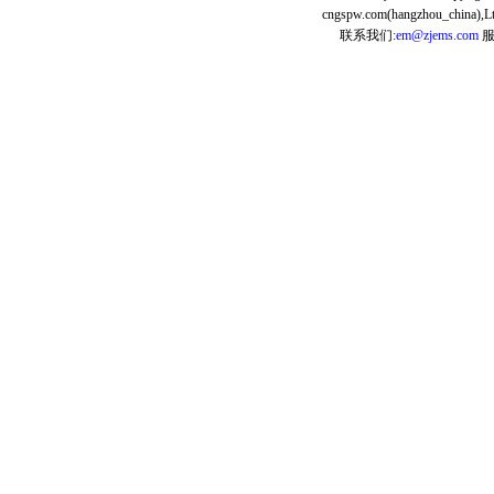
cngspw.com(hangzhou_china),Lt
联系我们:
em@zjems.com
服务